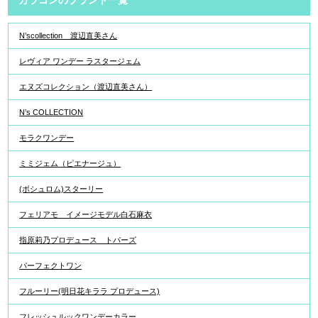
カラコンのブランド一覧
N’scollection 渡辺直美さん
レヴィア ワンデー ラスタージェム
エヌズコレクション（渡辺直美さん）
N’s COLLECTION
モラクワンデー
ミミジェム（ピエナージュ）
(ボシュロム)スターリー
フェリアモ イメージモデル白石麻衣
指原莉乃プロデュース トパーズ
パーフェクトワン
フルーリー(明日花キララ プロデュース)
フレッシュルックワンデーカラー