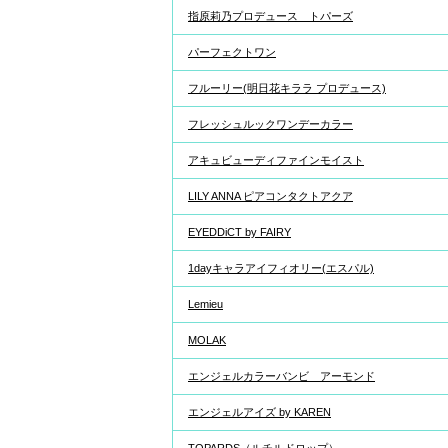
指原莉乃プロデュース トパーズ
パーフェクトワン
フルーリー(明日花キララ プロデュース)
フレッシュルックワンデーカラー
アキュビューディファインモイスト
LILY ANNA ピアコンタクトアクア
EYEDDiCT by FAIRY
1dayキャラアイフィオリー(エスパル)
Lemieu
MOLAK
エンジェルカラーバンビ アーモンド
エンジェルアイズ by KAREN