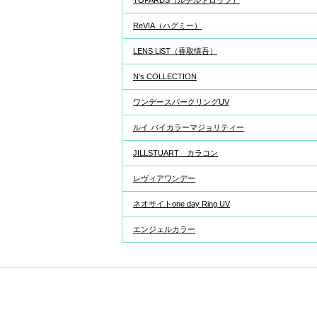
TOPARDS（ルチルドロップ）
ReVIA（ハグミー）
LENS LiST（香取慎吾）
N’s COLLECTION
ワンデースパークリングUV
ルイ バイカラーマジョリティー
JILLSTUART カラコン
レヴィアワンデー
ネオサイトone day Ring UV
エンジェルカラー