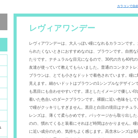
カラコンで自
レヴィアワンデー
レヴィアワンデーは、大人っぽい瞳になれるカラコンです。
られたくないときにおすすめなのは、ブラウンです。自然な
たりです。ナチュラルな目元になるので、30代の方も40代
友達が使っていて教えてもらいました。普通のコンタクトレ
ブラウンは、とても小さなドットで着色されています。瞳に
見えます。細かいドットはブラウンの1シンプルなデザイン
も黒目にも合わせやすいです。凛としたイメージで優しい印
着いた色合いのダークブラウンです。裸眼に近い色味をして
で瞳がクッキリしすぎません。黒目と白目の境目はナチュラ
レンズは、薄くて柔らかめです。パッケージから取り出した
のの、慣れてくると装着にそれほど時間はかかりません。瞳
っ
に近い成分のため、気持ちよく感じます。高含水レンズは長