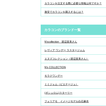
カラコンを注文する際に必要な情報は何ですか？
激安でカラコンを購入するには？
カラコンのブランド一覧
N’scollection 渡辺直美さん
レヴィア ワンデー ラスタージェム
エヌズコレクション（渡辺直美さん）
N’s COLLECTION
モラクワンデー
ミミジェム（ピエナージュ）
(ボシュロム)スターリー
フェリアモ イメージモデル白石麻衣