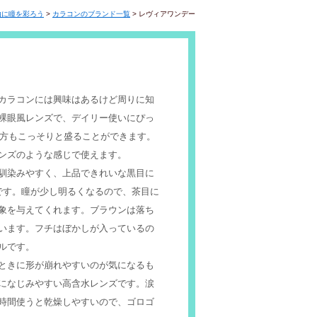
由に瞳を彩ろう
>
カラコンのブランド一覧
>
レヴィアワンデー
カラコンには興味はあるけど周りに知
裸眼風レンズで、デイリー使いにぴっ
の方もこっそりと盛ることができます。
ンズのような感じで使えます。
馴染みやすく、上品できれいな黒目に
です。瞳が少し明るくなるので、茶目に
象を与えてくれます。ブラウンは落ち
います。フチはぼかしが入っているの
ルです。
ときに形が崩れやすいのが気になるも
になじみやすい高含水レンズです。涙
時間使うと乾燥しやすいので、ゴロゴ