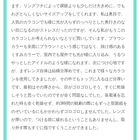
ます。リングフチによって裸眼よりも少しだけ大きめに、でも
わざとらしくないサイズアップをしてくれます。私は奥目で、
人気のカラコンでも瞳に光が入らずのっぺりとした奥行きのな
い目になるのがストレスだったのですが、そんな私がもうこの
カラコンしか考えられないなとリピ買いしています。ブラウン
カラーも全面にブラウン！という感じではなく、抜け感のある
くすみカラーで、室内でも屋外でも光が瞳に入り込み、うるつ
やっとしたアイドルのような瞳になれます。次につけ心地です
が、まずレンズ自体は結構分厚めです。これまで様々なカラコ
ンを使用してきましたが、その中でもトップに入るほど分厚い
です。最初はその厚さから、目がゴロゴロしそう、すぐに乾燥
しそうと思っていたのですが全く問題なしでした。装着液を忘
れた時も全く乾燥せず、約3時間の観劇の際にもずっと双眼鏡を
のぞいているにもかかわらずゴロゴロしませんでした。レンズ
が厚いので、つける前に破れるということもありませんし、取
り外す際もすぐに指ですくうことができました。