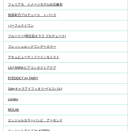
フェリアモ イメージモデル白石麻衣
指原莉乃プロデュース トパーズ
パーフェクトワン
フルーリー(明日花キララ プロデュース)
フレッシュルックワンデーカラー
アキュビューディファインモイスト
LILY ANNA ピアコンタクトアクア
EYEDDiCT by FAIRY
1dayキャラアイフィオリー(エスパル)
Lemieu
MOLAK
エンジェルカラーバンビ アーモンド
エンジェルアイズ by KAREN