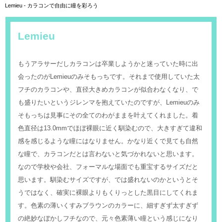
Lemieu - カラコンで自由に瞳を彩ろう
Lemieu
もうアラサーだしカラコンは卒業しようかと迷っていた時に出
会ったのがLemieuのみそもっちです。それまで使用していた太
フチのカラコンや、直径大きめカラコンが似合わなくなり、で
も盛りたいというジレンマを抱えていたのですが、Lemieuのみ
そもっちは見事にその全てのわがままを叶えてくれました。着
色直径は13.0mmでほぼ裸眼に近く馴染むので、大きすぎて違和
感を感じるような瞳にはなりません。かなり近くで見ても自然
な瞳で、カラコンだとは言わないと気づかれないと思います。
なので学校や会社、フォーマルな場面でも重宝するサイズだと
思います。馴染むサイズですが、では盛れないのかというとそ
うではなく、確実に裸眼よりもくりっとした黒目にしてくれま
す。色素の薄いくすみブラウンのカラーに、細すぎず太すぎず
の絶妙なぼかしフチなので、元々色素薄い瞳という感じになり