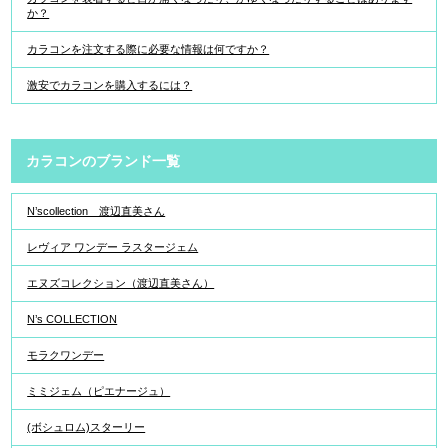
か？
カラコンを注文する際に必要な情報は何ですか？
激安でカラコンを購入するには？
カラコンのブランド一覧
N’scollection 渡辺直美さん
レヴィア ワンデー ラスタージェム
エヌズコレクション（渡辺直美さん）
N’s COLLECTION
モラクワンデー
ミミジェム（ピエナージュ）
(ボシュロム)スターリー