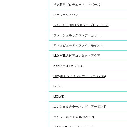
指原莉乃プロデュース トパーズ
パーフェクトワン
フルーリー(明日花キララ プロデュース)
フレッシュルックワンデーカラー
アキュビューディファインモイスト
LILY ANNA ピアコンタクトアクア
EYEDDiCT by FAIRY
1dayキャラアイフィオリー(エスパル)
Lemieu
MOLAK
エンジェルカラーバンビ アーモンド
エンジェルアイズ by KAREN