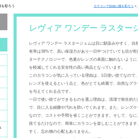
瞳を彩ろう
カラコンで自由に瞳を彩ろう
>
レヴィア ワンデー ラスター
レヴィア ワンデー ラスタージェムは目に馴染みやすく、自
有率は38%で、高い保湿力があり一日中つけていても目が
ターテクノロジーで、色素がレンズの表面に触れないように
を軽減してくれる安全性の高い商品となっています。
このカラコンが気に入っている理由は、1日使い捨てなので
レンズを使えるという点と、色がとても綺麗で、自然なグラ
を与えてくれる点です。
一日で使い捨てができるものを選ぶ理由は、清潔で衛生的だ
で、目に入る細菌や汚れを防いでくれます。また、レンズケ
なので、コストや手間を省くことができます。そして、なに
捨てるだけなので、簡単にカラコンを楽しむことができます
っ
すく、忘れ物の心配もありません。