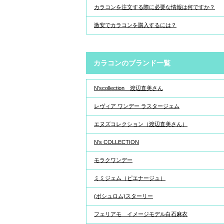
カラコンを注文する際に必要な情報は何ですか？
激安でカラコンを購入するには？
カラコンのブランド一覧
N’scollection 渡辺直美さん
レヴィア ワンデー ラスタージェム
エヌズコレクション（渡辺直美さん）
N’s COLLECTION
モラクワンデー
ミミジェム（ピエナージュ）
(ボシュロム)スターリー
フェリアモ イメージモデル白石麻衣