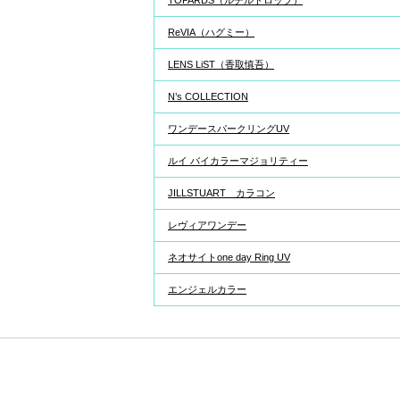
TOPARDS（ルチルドロップ）
ReVIA（ハグミー）
LENS LiST（香取慎吾）
N’s COLLECTION
ワンデースパークリングUV
ルイ バイカラーマジョリティー
JILLSTUART カラコン
レヴィアワンデー
ネオサイトone day Ring UV
エンジェルカラー